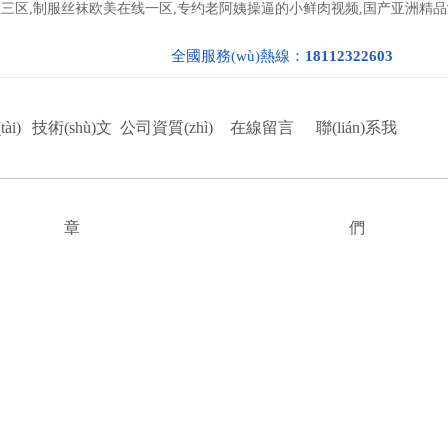
二区三区,制服丝袜欧美在线一区,专约老阿姨操逼的小鲜肉视频,国产亚洲精
全國服務(wù)熱線：
18112322603
ài)
技術(shù)文
公司資質(zhì)
在線留言
聯(lián)系我
章
們