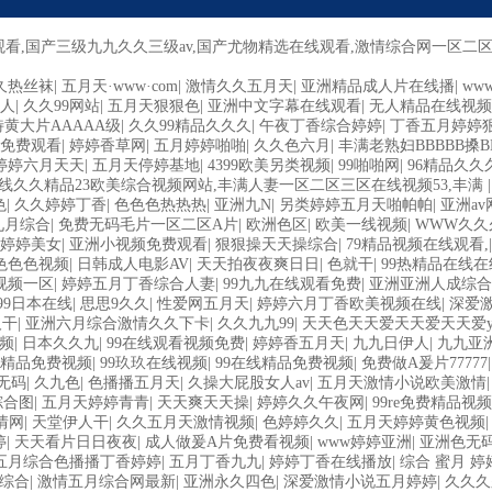
线观看,国产三级九九久久三级av,国产尤物精选在线观看,激情综合网一区
久热丝袜
|
五月天·www·com
|
激情久久五月天
|
亚洲精品成人片在线播
|
ww
操人
|
久久99网站
|
五月天狠狠色
|
亚洲中文字幕在线观看
|
无人精品在线视频
黄大片AAAAA级
|
久久99精品久久久
|
午夜丁香综合婷婷
|
丁香五月婷婷
免费观看
|
婷婷香草网
|
五月婷婷啪啪
|
久久色六月
|
丰满老熟妇BBBBB搡B
婷婷六月天天
|
五月天停婷基地
|
4399欧美另类视频
|
99啪啪网
|
96精品久久
线久久精品23欧美综合视频网站,丰满人妻一区二区三区在线视频53,丰满
色
|
久久婷婷丁香
|
色色色热热热
|
亚洲九N
|
另类婷婷五月天啪帕帕
|
亚洲av
九月综合
|
免费无码毛片一区二区A片
|
欧洲色区
|
欧美一线视频
|
WWW久久
婷婷美女
|
亚洲小视频免费观看
|
狠狠操天天操综合
|
79精品视频在线观看,
1色色色视频
|
日韩成人电影AV
|
天天拍夜夜爽日日
|
色就干
|
99热精品在线在
视频一区
|
婷婷五月丁香综合人妻
|
99九九在线观看免费
|
亚洲亚洲人成综合
99日本在线
|
思思9久久
|
性爱网五月天
|
婷婷六月丁香欧美视频在线
|
深爱
人干
|
亚洲六月综合激情久久下卡
|
久久九九99
|
天天色天天爱天天爱天天爱
视频
|
日本久久九
|
99在线观看视频免费
|
婷婷香五月天
|
九九日伊人
|
九九亚
有精品免费视频
|
99玖玖在线视频
|
99在线精品免费视频
|
免费做A爰片77777
无码
|
久九色
|
色播播五月天
|
久操大屁股女人av
|
五月天激情小说欧美激情
综合图
|
五月天婷婷青青
|
天天爽天天操
|
婷婷久久午夜网
|
99re免费精品视频
情网
|
天堂伊人干
|
久久五月天激情视频
|
色婷婷久久
|
五月天婷婷黄色视频
婷
|
天天看片日日夜夜
|
成人做爰A片免费看视频
|
www婷婷亚洲
|
亚洲色无
五月综合色播播丁香婷婷
|
五月丁香九九
|
婷婷丁香在线播放
|
综合 蜜月 婷
色综合
|
激情五月综合网最新
|
亚洲永久四色
|
深爱激情小说五月婷婷
|
久久久