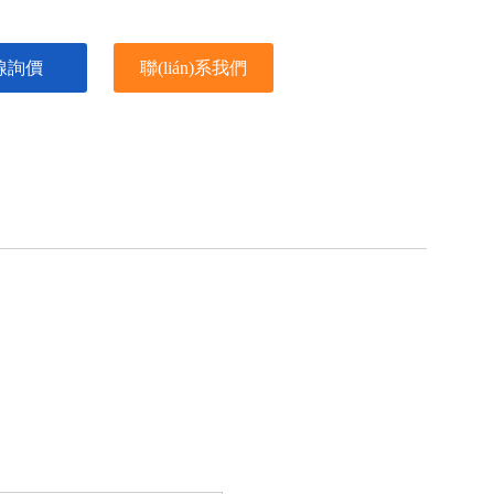
線詢價
聯(lián)系我們