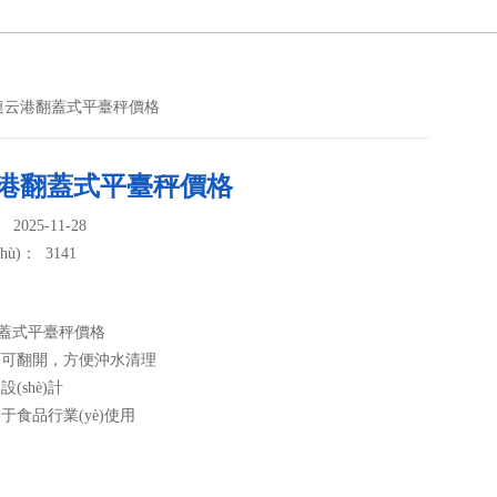
*連云港翻蓋式平臺秤價格
云港翻蓋式平臺秤價格
025-11-28
ù)： 3141
翻蓋式平臺秤價格
面可翻開，方便沖水清理
設(shè)計
合于食品行業(yè)使用