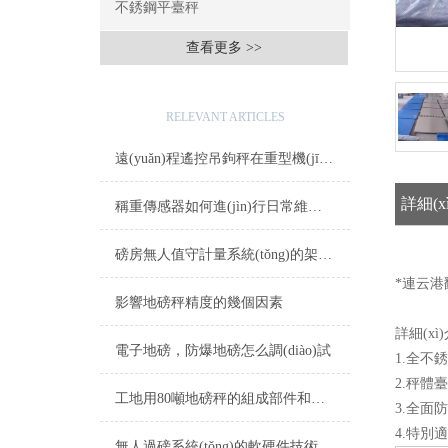
不銹鋼平臺秤
查看更多 >>
相關(guān)文章
RELEVANT ARTICLES
遠(yuǎn)程遙控吊鉤秤在重型機(jī)械中的應(yīng)用說明
詳細(x
稱重傳感器如何進(jìn)行日常維護(hù)
磅房無人值守計量系統(tǒng)的架構(gòu)和特點是怎樣的
*連云
影響地磅秤精度的幾個因素
詳細(xì
電子地磅，防爆地磅怎么調(diào)試
1.全不銹
2.秤體
工地用80噸地磅秤的組成部件和功能
3.全面防
4.特別
無人過磅系統(tǒng)的軟硬件技術(shù)和主要特點