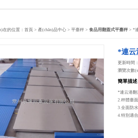
àn)在的位置：
首頁
>
產(chǎn)品中心
>
平臺秤
>
食品用翻蓋式平臺秤
> 
*連
更新時間： 2
瀏覽次數(sh
簡單描述
*連云港
2.秤體臺
3.全面防水
4.特別適