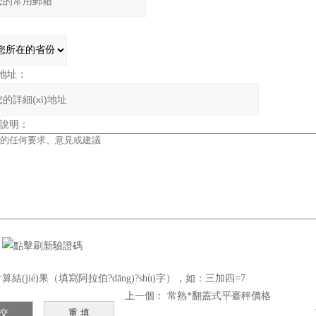
)地址：
充說明：
：
結(jié)果（填寫阿拉伯?dāng)?shù)字），如：三加四=7
上一個：
常熟*翻蓋式平臺秤價格