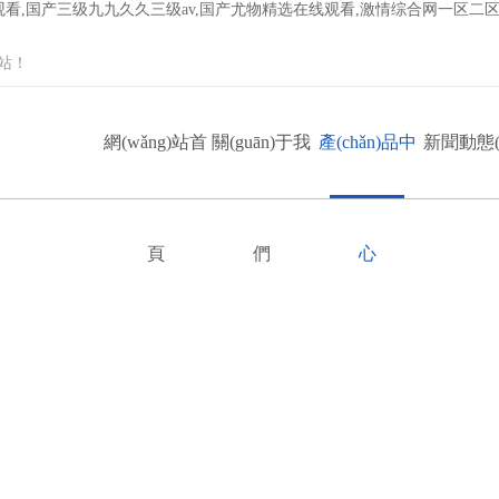
线观看,国产三级九九久久三级av,国产尤物精选在线观看,激情综合网一区
！
網(wǎng)站首
關(guān)于我
產(chǎn)品中
新聞動態(t
頁
們
心