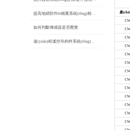
產(ch
提高地磅防作bi稱重系統(tǒng)精度和穩(wěn)定性的技巧
CW
如何判斷傳感器是否壓實
CW
CW
遠(yuǎn)程遙控吊鉤秤系統(tǒng)特點
CW
CW
CW
CW
CW
CW
CW
CW
CW
CW