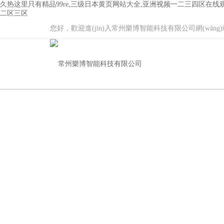
久热这里只有精品99re,三级日本黄页网站大全,亚洲视频一二三四区在
二区三区
您好，歡迎進(jìn)入常州樂博智能科技有限公司網(wǎng)站