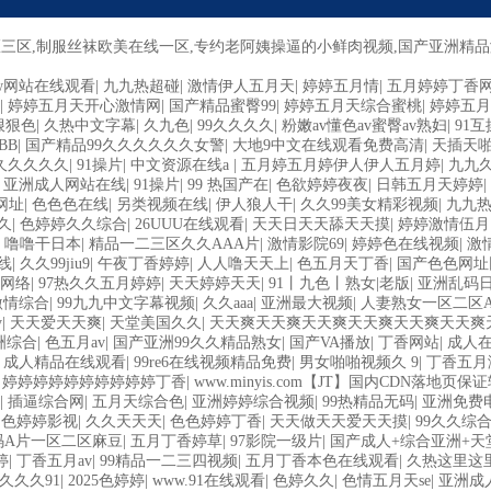
二区三区,制服丝袜欧美在线一区,专约老阿姨操逼的小鲜肉视频,国产亚洲精
w网站在线观看
|
九九热超碰
|
激情伊人五月天
|
婷婷五月情
|
五月婷婷丁香
|
婷婷五月天开心激情网
|
国产精品蜜臀99
|
婷婷五月天综合蜜桃
|
婷婷五月
狠狠色
|
久热中文字幕
|
久九色
|
99久久久久
|
粉嫩av懂色av蜜臀av熟妇
|
91互
BB
|
国产精品99久久久久久久女警
|
大地9中文在线观看免费高清
|
天插天
久久久久久
|
91操片
|
中文资源在线a
|
五月婷五月婷伊人伊人五月婷
|
九九
|
亚洲成人网站在线
|
91操片
|
99 热国产在
|
色欲婷婷夜夜
|
日韩五月天婷婷
|
网址
|
色色色在线
|
另类视频在线
|
伊人狼人干
|
久久99美女精彩视频
|
九九
久
|
色婷婷久久综合
|
26UUU在线观看
|
天天日天天舔天天摸
|
婷婷激情伍月
|
噜噜干日本
|
精品一二三区久久AAA片
|
激情影院69
|
婷婷色在线视频
|
激
线
|
久久99jiu9
|
午夜丁香婷婷
|
人人噜天天上
|
色五月天丁香
|
国产色色网址
网络
|
97热久久五月婷婷
|
天天婷婷天天
|
91丨九色丨熟女|老版
|
亚洲乱码
激情综合
|
99九九中文字幕视频
|
久久aaa
|
亚洲最大视频
|
人妻熟女一区二区A
y
|
天天爱天天爽
|
天堂美国久久
|
天天爽天天爽天天爽天天爽天天爽天天爽
洲综合
|
色五月av
|
国产亚洲99久久精品熟女
|
国产VA播放
|
丁香网站
|
成人
|
成人精品在线观看
|
99re6在线视频精品免费
|
男女啪啪视频久 9
|
丁香五月
|
婷婷婷婷婷婷婷婷婷婷丁香
|
www.minyis.com【JT】国内CDN落地页保
|
插逼综合网
|
五月天综合色
|
亚洲婷婷综合视频
|
99热精品无码
|
亚洲免费
|
色婷婷影视
|
久久天天天
|
色色婷婷丁香
|
天天做天天爱天天摸
|
99久久综
码A片一区二区麻豆
|
五月丁香婷草
|
97影院一级片
|
国产成人+综合亚洲+天
婷
|
丁香五月av
|
99精品一二三四视频
|
五月丁香本色在线观看
|
久热这里这
久久久91
|
2025色婷婷
|
www.91在线观看
|
色婷久久
|
色情五月天se
|
亚洲成