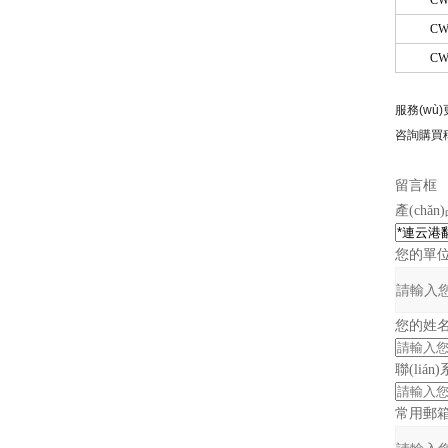
CW
CW
CW
服務(wù
咨詢購買稱
留言框
產(chǎn
您的單
您的姓
聯(liá
常用郵