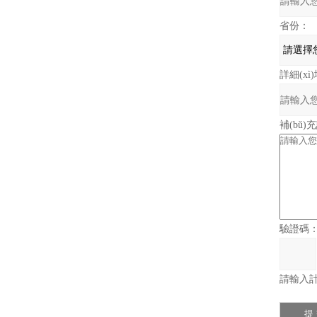
省份：
詳細(xì
補(bǔ)
驗證碼
請輸入計算