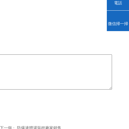
電話
微信掃一掃
下一個：
防爆液體灌裝秤廠家銷售