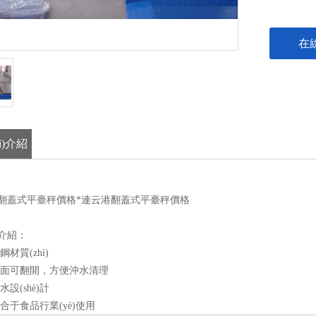
在
ì)介紹
港翻蓋式平臺秤價格*連云港翻蓋式平臺秤價格
)介紹：
鋼材質(zhì)
臺面可翻開，方便沖水清理
水設(shè)計
適合于食品行業(yè)使用