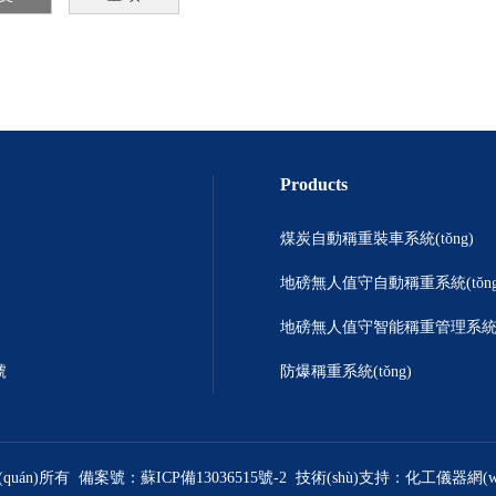
Products
煤炭自動稱重裝車系統(tǒng)
地磅無人值守自動稱重系統(tǒng
地磅無人值守智能稱重管理系統(t
號
防爆稱重系統(tǒng)
quán)所有 備案號：
蘇ICP備13036515號-2
技術(shù)支持：
化工儀器網(wǎ