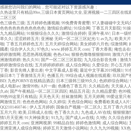
感谢您访问我们的网站，您可能还对以下资源感兴趣：
久热这里只有精品99re,三级日本黄页网站大全,亚洲视频一二三四区在
二区三区
色三级色三级
|
五月婷婷色播视频
|
99免费青青蜜臀
|
97人妻碰碰中文无码
色色色色色色色色色色色
|
激情綜合網址
|
91综合网
|
丁香五月天影院
|
91
九九精品网站
|
91狠狠综合久久久
|
激情综合婷婷
|
亚洲午夜AV
|
日本一级特
草久久
|
涩涩婷婷五月
|
亚洲秘 无码一区二区三区妃光/1
|
av九九
|
欧美大片
啪
|
丁香五月婷婷色五月
|
五月天婷综合网站
|
美女婷婷六月色
|
综激情网
|
國產
|
综合伊人久久
|
97色久
|
www.婷婷五月天.com
|
丁香大香蕉
|
俺也去在
婷婷激情网
|
思思热再线视频
|
色色cOm
|
狠狠色噜噜狠狠狠888
|
激情六月
洲激情婷婷
|
热久久91
|
国产一区二区三区影院
|
九九综合影音先锋
|
激情
婷婷激情综合在线
|
五月婷婷婷婷婷
|
成人综合网站
|
久爱综合
|
开心五月婷
丁香
|
影音先锋人妻出差
|
中文字幕成人影视
|
最近中文字幕2019视频1
|
9
操日本7
|
丁香激情五月天
|
色播五月
|
99综合成人视频在线观看
|
玖玖国产
BD
|
九色PORNY在线精品酒店
|
日本三级韩三级99久久
|
色婷婷综合网站
|
成人电影av
|
激情99热
|
A片一曲
|
色播色丁香五月
|
久久精品色
|
天天操人
久ab
|
国产午夜精品一区二区三区四区
|
精品五月花
|
久久精品爱爱
|
色99
99热99这里只有精品
|
天天色天天
|
丝袜激情网
|
五月天婷网
|
99爱这里只
网激情五月
|
色色色色网站
|
久久婷综
|
天色综合网站
|
免费看欧美成人A片
QQ2101460746
|
伊人五月婷婷
|
国偷自产视频一区二区久
|
五月丁香六月
五月六月
|
欧美,日韩成人在线
|
色丁香久久久
|
九色成人AV在线
|
狠狠狠激
情5月天亚洲
|
91大神操美女
|
91九九
|
国产成人av在线
|
久9热
|
久久综合婷
婷婷五月天.com
|
亚洲网视屏
|
99精品自拍
|
婷婷色激情网
|
成人综合网站
|
亚洲亚洲人成综合网络
|
婷婷五月天激情小说网站
|
久久九九99视频
|
XX